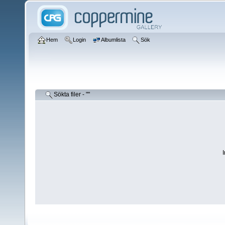
Hem
Login
Albumlista
Sök
Sökta filer - ""
I