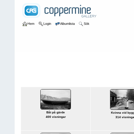
Hem
Login
Albumlista
Sök
Hem
>
Fabrikör Carl Sundbergs bilder – ”Sundbergsamlingen”
Fabrikör Carl Sundbergs bilder –
”Sundbergsamlingen”
Båt på gärde
Kvinna vid byg
400 visningar
314 visninga