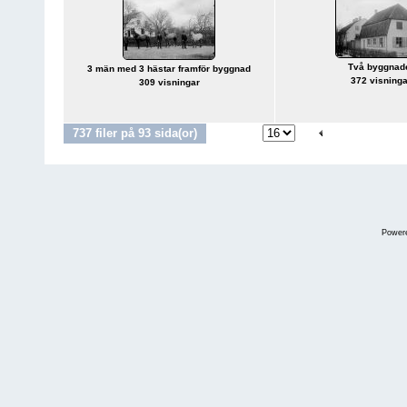
Två byggnad
3 män med 3 hästar framför byggnad
372 visninga
309 visningar
737 filer på 93 sida(or)
Gå till sida
1
-
5
6
7
Power