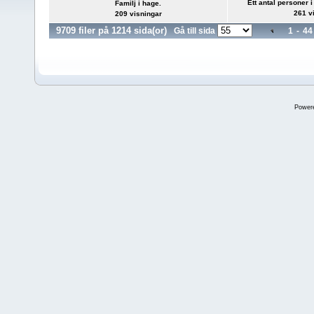
Ett antal personer 
Familj i hage.
261 v
209 visningar
9709 filer på 1214 sida(or)
Gå till sida
1
-
44
Power