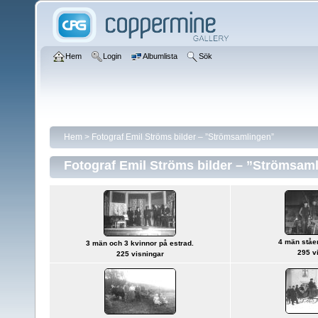
Hem
Login
Albumlista
Sök
Hem
>
Fotograf Emil Ströms bilder – ”Strömsamlingen”
Fotograf Emil Ströms bilder – ”Strömsam
4 män ståe
3 män och 3 kvinnor på estrad.
295 v
225 visningar