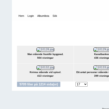
Hem
Login
Albumlista
Sök
Hem
>
Fotograf Emil Ströms bilder – ”Strömsamlingen”
Fotograf Emil Ströms bilder –
”Strömsamlingen”
Man stående framför byggnad.
Kanalbanke
504 visningar
436 visning
Kvinna stående vid spisel.
Ett antal personer stående 
413 visningar
399 visning
9709 filer på 1214 sida(or)
1
-
6
7
Gå till sida