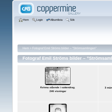
Hem
Login
Albumlista
Sök
Hem
>
Fotograf Emil Ströms bilder – ”Strömsamlingen”
Fotograf Emil Ströms bilder – ”Strömsam
Kvinna stående i vattendrag.
3 män
246 visningar