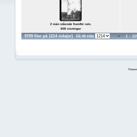
2 män stående framför ruin.
608 visningar
9709 filer på 1214 sida(or)
Gå till sida
1
-
11
Power