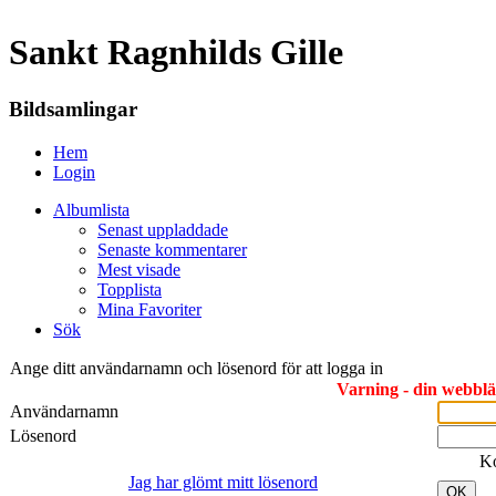
Sankt Ragnhilds Gille
Bildsamlingar
Hem
Login
Albumlista
Senast uppladdade
Senaste kommentarer
Mest visade
Topplista
Mina Favoriter
Sök
Ange ditt användarnamn och lösenord för att logga in
Varning - din webbläs
Användarnamn
Lösenord
K
Jag har glömt mitt lösenord
OK