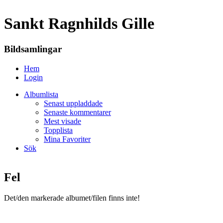
Sankt Ragnhilds Gille
Bildsamlingar
Hem
Login
Albumlista
Senast uppladdade
Senaste kommentarer
Mest visade
Topplista
Mina Favoriter
Sök
Fel
Det/den markerade albumet/filen finns inte!