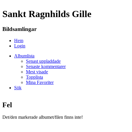
Sankt Ragnhilds Gille
Bildsamlingar
Hem
Login
Albumlista
Senast uppladdade
Senaste kommentarer
Mest visade
Topplista
Mina Favoriter
Sök
Fel
Det/den markerade albumet/filen finns inte!