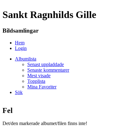
Sankt Ragnhilds Gille
Bildsamlingar
Hem
Login
Albumlista
Senast uppladdade
Senaste kommentarer
Mest visade
Topplista
Mina Favoriter
Sök
Fel
Det/den markerade albumet/filen finns inte!