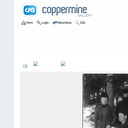
Hem
Login
Albumlista
Sök
Hem
>
Gamla Västra Husbybilder