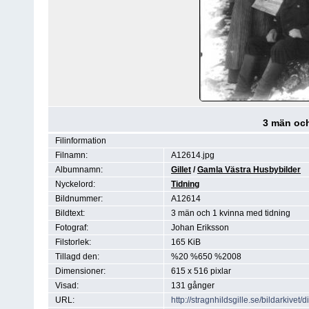
3 män och
Filinformation
Filnamn:
A12614.jpg
Albumnamn:
Gillet
/
Gamla Västra Husbybilder
Nyckelord:
Tidning
Bildnummer:
A12614
Bildtext:
3 män och 1 kvinna med tidning
Fotograf:
Johan Eriksson
Filstorlek:
165 KiB
Tillagd den:
%20 %650 %2008
Dimensioner:
615 x 516 pixlar
Visad:
131 gånger
URL:
http://stragnhildsgille.se/bildarkiv