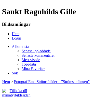
Sankt Ragnhilds Gille
Bildsamlingar
Hem
Login
Albumlista
Senast uppladdade
Senaste kommentarer
Mest visade
Topplista
Mina Favoriter
Sök
Hem
>
Fotograf Emil Ströms bilder – ”Strömsamlingen”