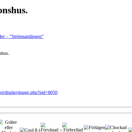
onshus.
lder – ”Strömsamlingen”
nshus.
rkivet/displayimage.php?pid=8050