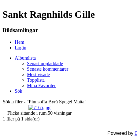
Sankt Ragnhilds Gille
Bildsamlingar
Hem
Login
Albumlista
Senast uppladdade
Senaste kommentarer
Mest visade
Topplista
Mina Favoriter
Sök
Sökta filer - "Pinnsoffa Byrå Spegel Matta"
Flicka sittande i rum.
50 visningar
1 filer på 1 sida(or)
Powered by
C