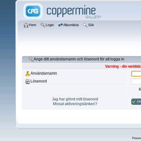
Hem
Login
Albumlista
Sök
Ange ditt användarnamn och lösenord för att logga in
Varning - din webblä
Användarnamn
Lösenord
K
Jag har glömt mitt lösenord
O
Missat aktiveringslänken?
Power