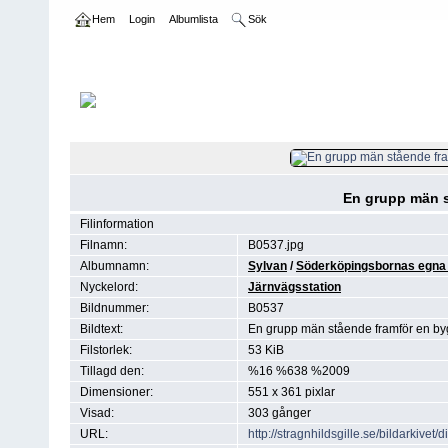
Hem
Login
Albumlista
Sök
Hem
>
Söderköpingsbornas egna bilder
FIL 534/60
En grupp män 
Filinformation
Filnamn:
B0537.jpg
Albumnamn:
Sylvan
/
Söderköpingsbornas egna 
Nyckelord:
Järnvägsstation
Bildnummer:
B0537
Bildtext:
En grupp män stående framför en b
Filstorlek:
53 KiB
Tillagd den:
%16 %638 %2009
Dimensioner:
551 x 361 pixlar
Visad:
303 gånger
URL:
http://stragnhildsgille.se/bildarkiv